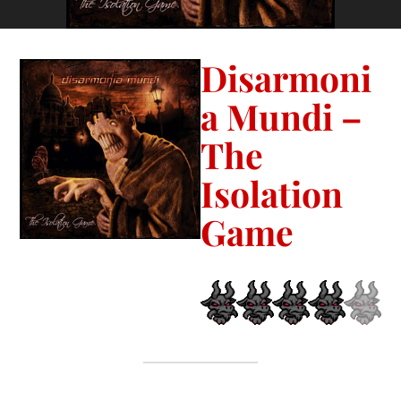
Disarmoni
a Mundi –
The
Isolation
Game