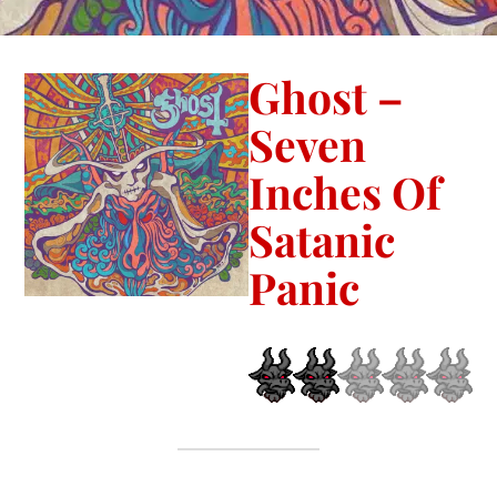
Ghost –
Seven
Inches Of
Satanic
Panic