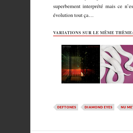
superbement interprété mais ce n’es
évolution tout ça…
VARIATIONS SUR LE MÊME THÈME
DEFTONES
DIAMOND EYES
NU ME