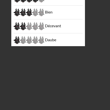
Bien
Décevant
Daube