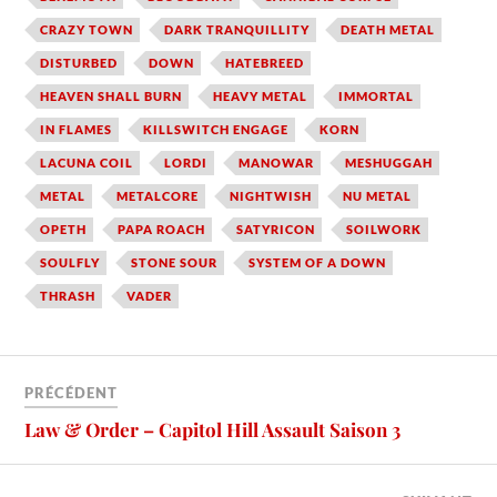
CRAZY TOWN
DARK TRANQUILLITY
DEATH METAL
DISTURBED
DOWN
HATEBREED
HEAVEN SHALL BURN
HEAVY METAL
IMMORTAL
IN FLAMES
KILLSWITCH ENGAGE
KORN
LACUNA COIL
LORDI
MANOWAR
MESHUGGAH
METAL
METALCORE
NIGHTWISH
NU METAL
OPETH
PAPA ROACH
SATYRICON
SOILWORK
SOULFLY
STONE SOUR
SYSTEM OF A DOWN
THRASH
VADER
PRÉCÉDENT
Law & Order – Capitol Hill Assault Saison 3