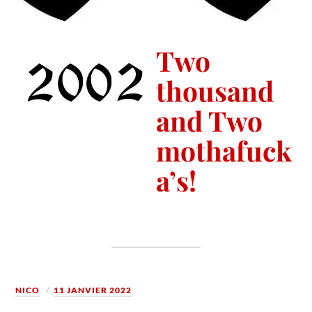
Two
thousand
and Two
mothafuck
a’s!
NICO
11 JANVIER 2022