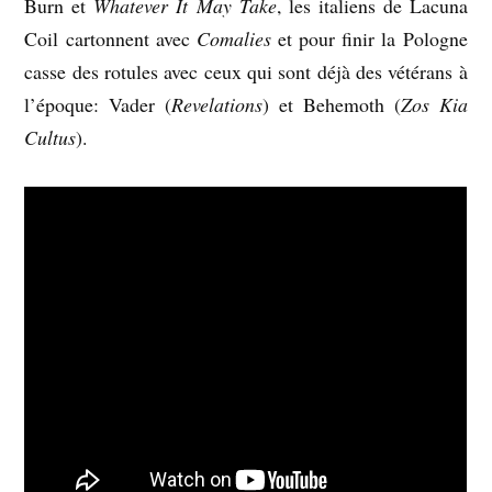
Burn et
Whatever It May Take
, les italiens de Lacuna
Coil cartonnent avec
Comalies
et pour finir la Pologne
casse des rotules avec ceux qui sont déjà des vétérans à
l’époque: Vader (
Revelations
) et Behemoth (
Zos Kia
Cultus
).