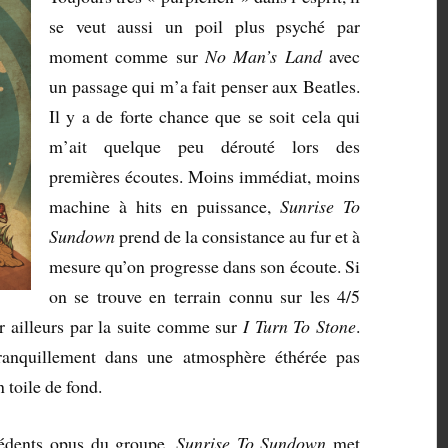
se veut aussi un poil plus psyché par
moment comme sur
No Man’s Land
avec
un passage qui m’a fait penser aux Beatles.
Il y a de forte chance que se soit cela qui
m’ait quelque peu dérouté lors des
premières écoutes. Moins immédiat, moins
machine à hits en puissance,
Sunrise To
Sundown
prend de la consistance au fur et à
mesure qu’on progresse dans son écoute. Si
on se trouve en terrain connu sur les 4/5
r ailleurs par la suite comme sur
I Turn To Stone
.
ranquillement dans une atmosphère éthérée pas
 toile de fond.
cédents opus du groupe,
Sunrise To Sundown
met