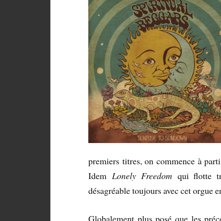
premiers titres, on commence à parti
Idem
Lonely Freedom
qui flotte t
désagréable toujours avec cet orgue en
Globalement plus posé que les pré