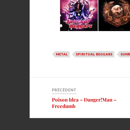
METAL
SPIRITUAL BEGGARS
SUNR
PRÉCÉDENT
Poison Idea – Danger!Man –
Freedumb