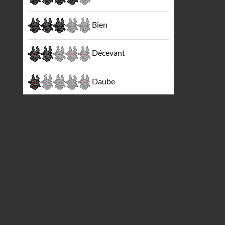
Bien
Décevant
Daube