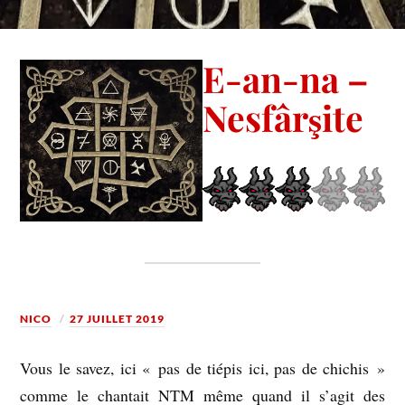
E-an-na –
Nesfârşite
NICO
27 JUILLET 2019
Vous le savez, ici « pas de tiépis ici, pas de chichis »
comme le chantait NTM même quand il s’agit des