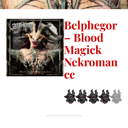
Belphegor
– Blood
Magick
Nekroman
ce