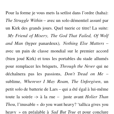
Pour la forme je vous mets la setlist dans l’ordre (haha):
The Struggle Within
– avec un solo démentiel assuré par
un Kirk des grands jours. Quel tuerie ce titre! La suite:
My Friend of Misery, The God That Failed, Of Wolf
and Man
(hyper panardeux)
, Nothing Else Matters
–
avec un pain de classe mondial sur le premier accord
(bien joué Kirk) et tous les portables du stade allumés
pour remplacer les briquets,
Through the Never
qui ne
déchaînera pas les passions,
Don’t Tread on Me
–
sublime,
Wherever I May Roam, The Unforgiven
, un
petit solo de batterie de Lars – qui a été égal à lui-même
toute la soirée -> à la rue – juste avant
Holier Than
Thou
, l’inusable « do you want heavy? ‘tallica gives you
heavy » en préalable à
Sad But True
et pour conclure