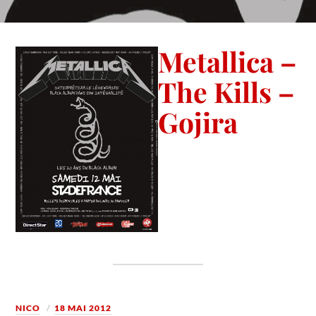
Metallica –
The Kills –
Gojira
NICO
18 MAI 2012