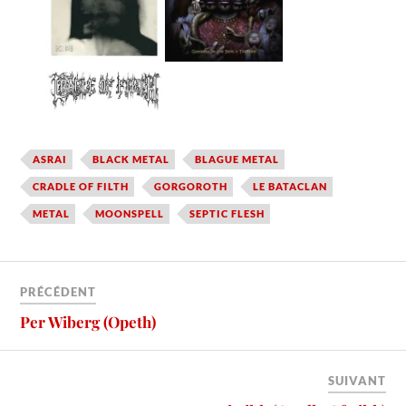
ASRAI
BLACK METAL
BLAGUE METAL
CRADLE OF FILTH
GORGOROTH
LE BATACLAN
METAL
MOONSPELL
SEPTIC FLESH
PRÉCÉDENT
Per Wiberg (Opeth)
SUIVANT