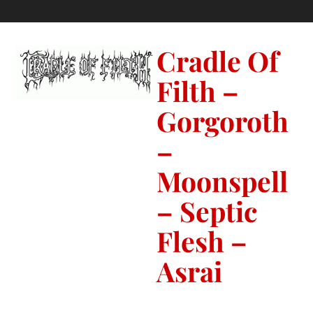
Cradle Of
Filth –
Gorgoroth
–
Moonspell
– Septic
Flesh –
Asrai