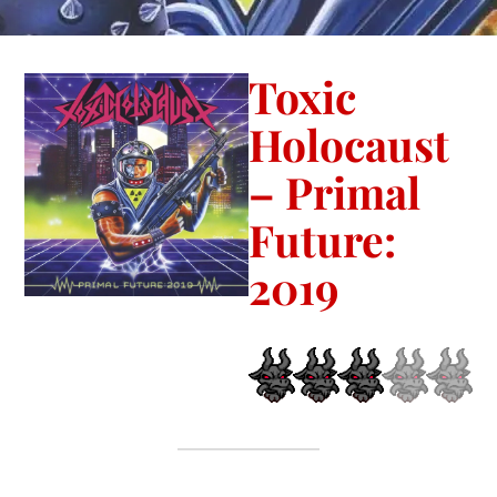
Toxic
Holocaust
– Primal
Future:
2019