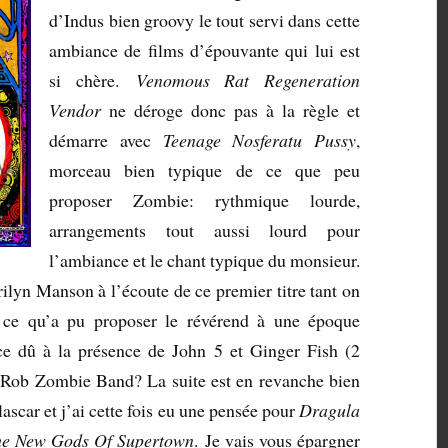
d’Indus bien groovy le tout servi dans cette
ambiance de films d’épouvante qui lui est
si chère.
Venomous Rat Regeneration
Vendor
ne déroge donc pas à la règle et
démarre avec
Teenage Nosferatu Pussy
,
morceau bien typique de ce que peu
proposer Zombie: rythmique lourde,
arrangements tout aussi lourd pour
l’ambiance et le chant typique du monsieur.
ilyn Manson à l’écoute de ce premier titre tant on
c ce qu’a pu proposer le révérend à une époque
t-ce dû à la présence de John 5 et Ginger Fish (2
 Rob Zombie Band? La suite est en revanche bien
ascar et j’ai cette fois eu une pensée pour
Dragula
he New Gods Of Supertown
. Je vais vous épargner