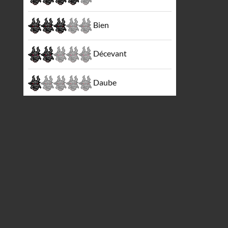
Bien
Décevant
Daube