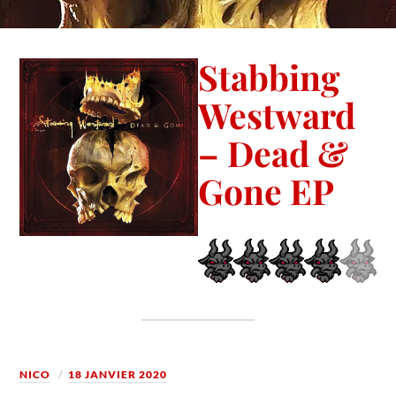
Stabbing
Westward
– Dead &
Gone EP
NICO
18 JANVIER 2020