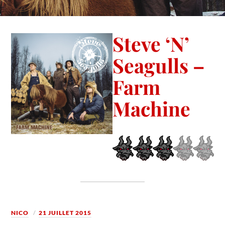
Steve ‘N’
Seagulls –
Farm
Machine
NICO
21 JUILLET 2015