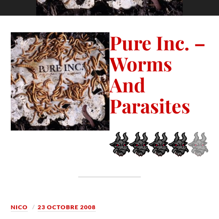
Pure Inc. –
Worms
And
Parasites
NICO
23 OCTOBRE 2008