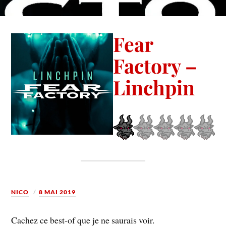
Fear
Factory –
Linchpin
NICO
8 MAI 2019
Cachez ce best-of que je ne saurais voir.