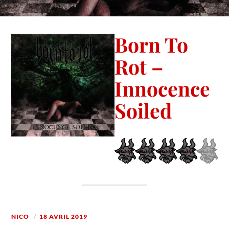
Born To
Rot –
Innocence
Soiled
NICO
18 AVRIL 2019