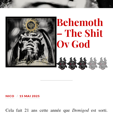
Behemoth
– The Shit
Ov God
NICO
15 MAI 2025
Cela fait 21 ans cette année que
Demigod
est sorti.