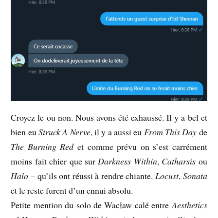
Croyez le ou non. Nous avons été exhaussé. Il y a bel et
bien eu
Struck A Nerve
, il y a aussi eu
From This Day
de
The Burning Red
et comme prévu on s’est carrément
moins fait chier que sur
Darkness Within
,
Catharsis
ou
Halo
– qu’ils ont réussi à rendre chiante.
Locust
,
Sonata
et le reste furent d’un ennui absolu.
Petite mention du solo de Wacław calé entre
Aesthetics