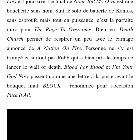
Lies
est jouissive. Le final de
None But My Own
est une
boucherie sans nom. Suit le solo de batterie de Kontos,
sans esbroufe mais tout en puissance, c’est la parfaite
intro pour
The Rage To Overcome
. Bien vu.
Death
Church
permet de respirer un peu avec le carnage
annoncé de
A Nation On Fire
. Personne ne s’y est
trompé et surtout pas Robb qui a bien pris le temps de
lancer le wall of death.
Blood For Blood
et
I’m Your
God Now
passent comme une lettre à la poste avant le
bouquet final:
BLOCK
– renommée pour l’occasion
Fuck It All
.