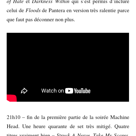
of Hate
et
Darkness Within
qui s’est permis d’inclure
celui de
Floods
de Pantera en version très ralentie parce
que faut pas déconner non plus.
21h10 – fin de la première partie de la soirée Machine
Head. Une heure quarante de set très mitigé. Quatre
titres vraiment bien –
Struck A Nerve
,
Take My Scares
,