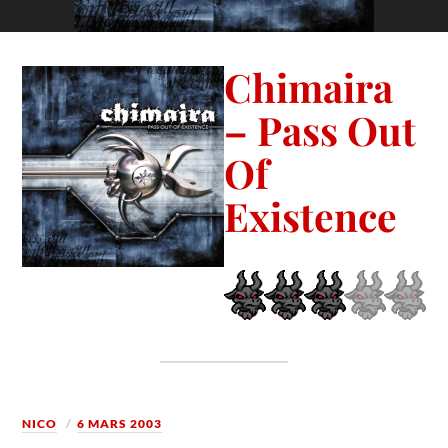
Chimaira
– Pass Out
Of
Existence
NICO
6 MARS 2003