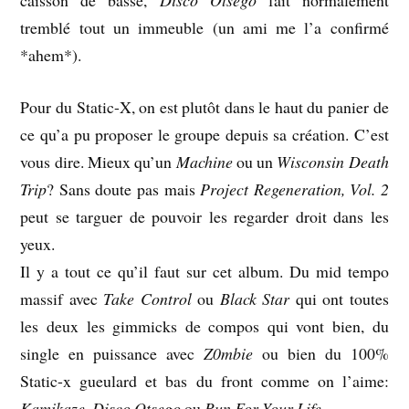
caisson de basse,
Disco Otsego
fait normalement
tremblé tout un immeuble (un ami me l’a confirmé
*ahem*).
Pour du Static-X, on est plutôt dans le haut du panier de
ce qu’a pu proposer le groupe depuis sa création. C’est
vous dire. Mieux qu’un
Machine
ou un
Wisconsin Death
Trip
? Sans doute pas mais
Project Regeneration, Vol. 2
peut se targuer de pouvoir les regarder droit dans les
yeux.
Il y a tout ce qu’il faut sur cet album. Du mid tempo
massif avec
Take Control
ou
Black Star
qui ont toutes
les deux les gimmicks de compos qui vont bien, du
single en puissance avec
Z0mbie
ou bien du 100%
Static-x gueulard et bas du front comme on l’aime:
Kamikaze
,
Disco Otsego
ou
Run For Your Life
.