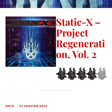
Static-X –
Project
Regenerati
on, Vol. 2
NICO
27 JANVIER 2024