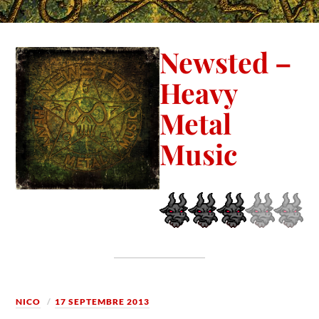
Newsted –
Heavy
Metal
Music
NICO
17 SEPTEMBRE 2013