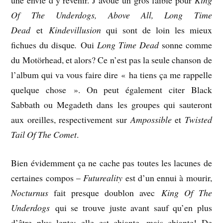
une envie d’y revenir. J’avoue un gros faible pour
King
Of The Underdogs, Above All, Long Time
Dead
et
Kindevillusion
qui sont de loin les mieux
fichues du disque
.
Oui
Long Time Dead
sonne comme
du Motörhead, et alors? Ce n’est pas la seule chanson de
l’album qui va vous faire dire « ha tiens ça me rappelle
quelque chose ». On peut également citer Black
Sabbath ou Megadeth dans les groupes qui sauteront
aux oreilles, respectivement sur
Ampossible
et
Twisted
Tail Of The Comet
.
Bien évidemment ça ne cache pas toutes les lacunes de
certaines compos –
Futureality
est d’un ennui à mourir,
Nocturnus
fait presque doublon avec
King Of The
Underdogs
qui se trouve juste avant sauf qu’en plus
d’être plus lente; elle est chiante, mais chiante! De