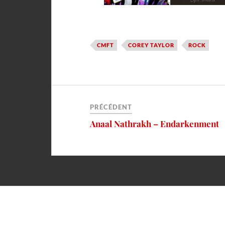
CMFT
COREY TAYLOR
ROCK
PRÉCÉDENT
Anaal Nathrakh – Endarkenment