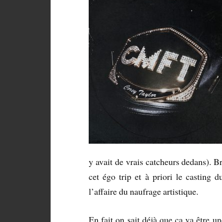
y avait de vrais catcheurs dedans). B
cet égo trip et à priori le casting 
l’affaire du naufrage artistique.
En fait on sait déjà que ça va être u