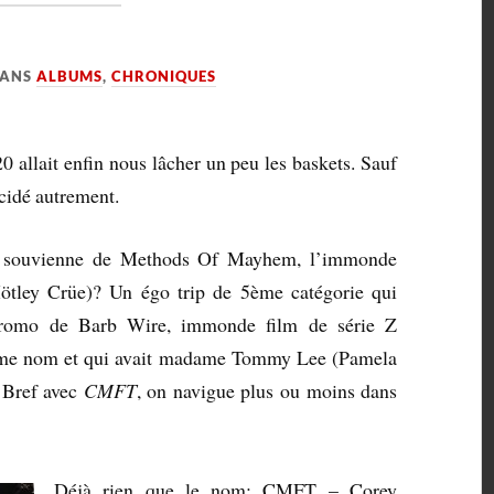
ANS
ALBUMS
,
CHRONIQUES
0 allait enfin nous lâcher un peu les baskets. Sauf
cidé autrement.
 se souvienne de Methods Of Mayhem, l’immonde
tley Crüe)? Un égo trip de 5ème catégorie qui
 promo de Barb Wire, immonde film de série Z
ême nom et qui avait madame Tommy Lee (Pamela
 Bref avec
CMFT
, on navigue plus ou moins dans
Déjà rien que le nom: CMFT – Corey