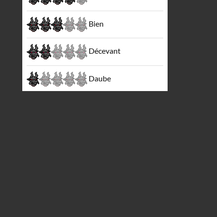
Bien
Décevant
Daube