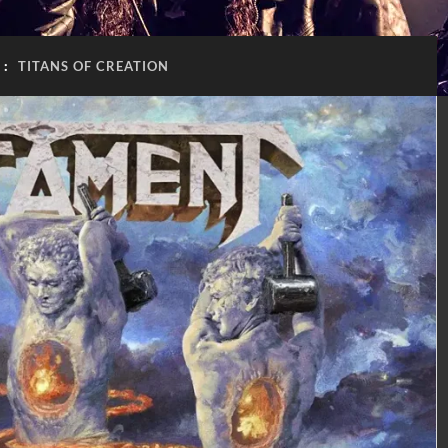
 :
TITANS OF CREATION