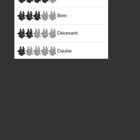
Bien
Décevant
Daube