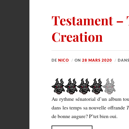
Testament – 
Creation
DE
NICO
ON
28 MARS 2020
DAN
Au rythme sénatorial d’un album tou
dans les temps sa nouvelle offrande
T
de bonne augure? P’tet bien oui.