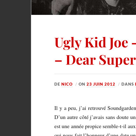
Ugly Kid Joe
– Dear Super
DE
NICO
ON
23 JUIN 2012
DANS
Il y a peu, j’ai retrouvé Soundgard
D’un autre côté j’avais sans doute u
est une année propice semble-t-il aux 
qui nous fait l’honneur d’une date u