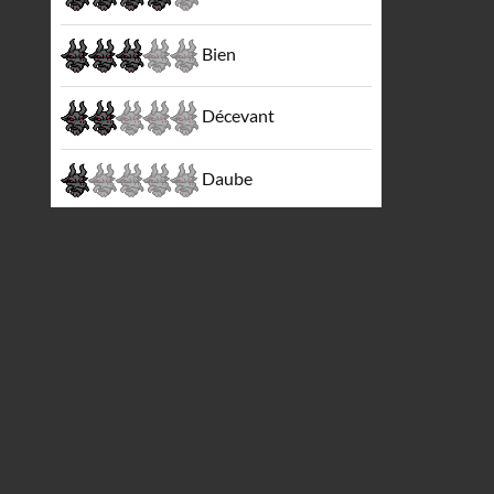
Bien
Décevant
Daube