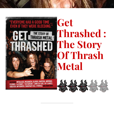
Get
Thrashed :
The Story
Of Thrash
Metal