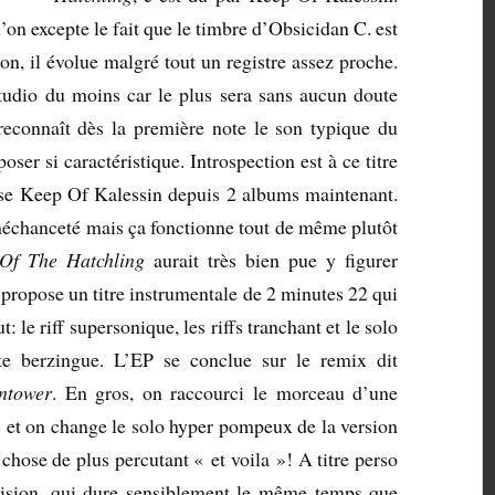
l’on excepte le fait que le timbre d’Obsicidan C. est
on, il évolue malgré tout un registre assez proche.
studio du moins car le plus sera sans aucun doute
 reconnaît dès la première note le son typique du
ser si caractéristique. Introspection est à ce titre
ose Keep Of Kalessin depuis 2 albums maintenant.
échanceté mais ça fonctionne tout de même plutôt
 Of The Hatchling
aurait très bien pue y figurer
 propose un titre instrumentale de 2 minutes 22 qui
: le riff supersonique, les riffs tranchant et le solo
te berzingue. L’EP se conclue sur le remix dit
ntower
. En gros, on raccourci le morceau d’une
s et on change le solo hyper pompeux de la version
hose de plus percutant « et voila »! A titre perso
ovision, qui dure sensiblement le même temps que