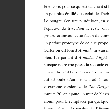
Et encore, pour ce qui est du chant si 
un peu plus éraillé que celui de Theb
Le bougre s’en tire plutôt bien, en 
l’épreuve du live. Pour le reste, on
groupe et surtout cette façon de compo
un parfait prototype de ce que prop
Certes on est loin d’
Armada
niveau m
bien. En parlant d’
Armada
,
Flight
puisque notre trio passe la seconde et
envoie du petit bois. On y retrouve tout
qui déboule d’on ne sait où à tou
« extreme version » de
The Drago
minute 20, on ajoute un mur de blast
album pour le remplacer par quelque c
je reste fan de la version de l’Eur