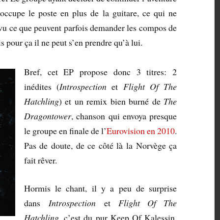
 occupe le poste en plus de la guitare, ce qui ne
 vu ce que peuvent parfois demander les compos de
 pour ça il ne peut s’en prendre qu’à lui.
Bref, cet EP propose donc 3 titres: 2
inédites (
Introspection
et
Flight Of The
Hatchling
) et un remix bien burné de
The
Dragontower
, chanson qui envoya presque
le groupe en finale de l’
Eurovision en 2010
.
Pas de doute, de ce côté là la Norvège ça
fait rêver.
Hormis le chant, il y a peu de surprise
dans
Introspection
et
Flight Of The
Hatchling
, c’est du pur Keep Of Kalessin.