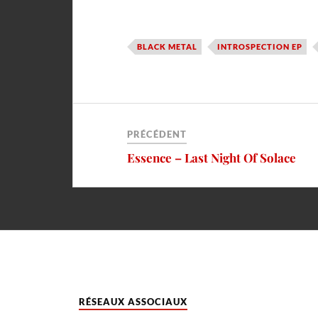
BLACK METAL
INTROSPECTION EP
PRÉCÉDENT
Essence – Last Night Of Solace
RÉSEAUX ASSOCIAUX