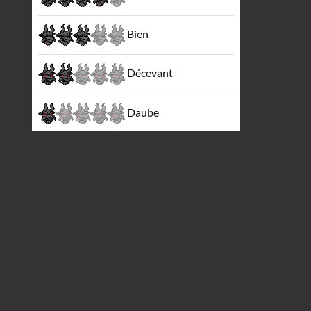
Bien
Décevant
Daube