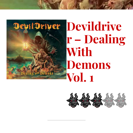
Devildrive
r – Dealing
With
Demons
Vol. 1