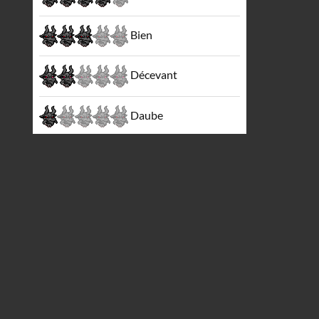
Bien
Décevant
Daube