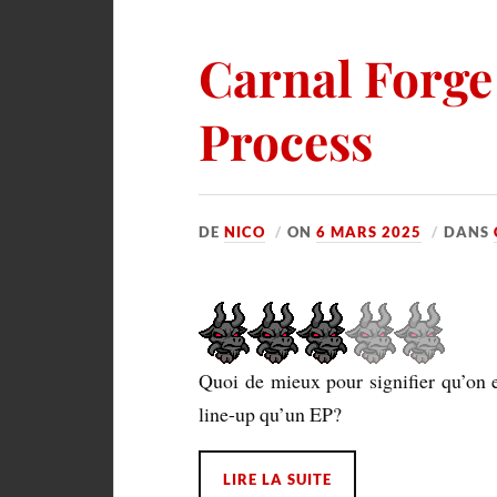
Carnal Forge
Process
DE
NICO
ON
6 MARS 2025
DANS
Quoi de mieux pour signifier qu’on 
line-up qu’un EP?
LIRE LA SUITE