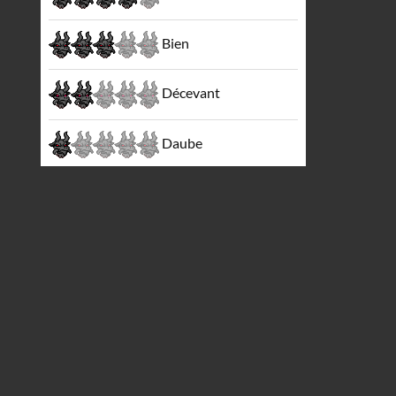
Bien
Décevant
Daube