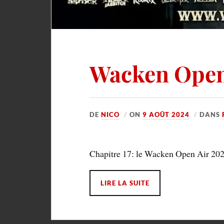
Wacken Open
DE
NICO
ON
9 AOÛT 2024
DANS
Chapitre 17: le Wacken Open Air 202
LIRE LA SUITE