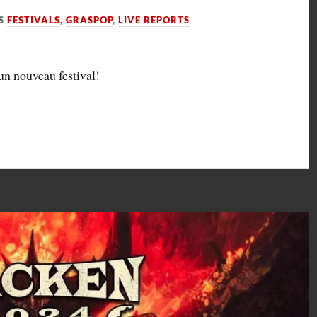
S
FESTIVALS
,
GRASPOP
,
LIVE REPORTS
un nouveau festival!