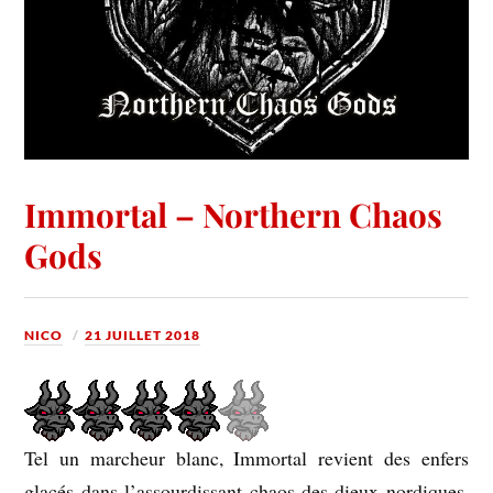
Immortal – Northern Chaos
Gods
NICO
21 JUILLET 2018
Tel un marcheur blanc, Immortal revient des enfers
glacés dans l’assourdissant chaos des dieux nordiques.