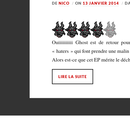
DE
NICO
ON
13 JANVIER 2014
D
Ouiiiiiiiiii Ghost est de retour po
« haters » qui font prendre une malin p
Alors est-ce que cet EP mérite le déc
LIRE LA SUITE