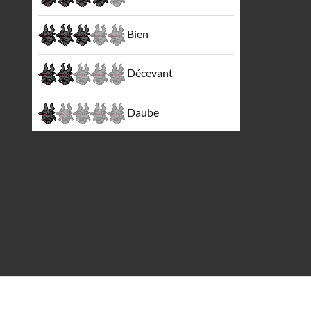
Bien
Décevant
Daube